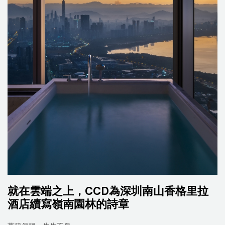
就在雲端之上，CCD為深圳南山香格里拉
酒店續寫嶺南園林的詩章