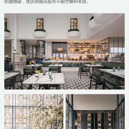
的拋物線，使比例雖高挺而不顯空曠和笨拙。