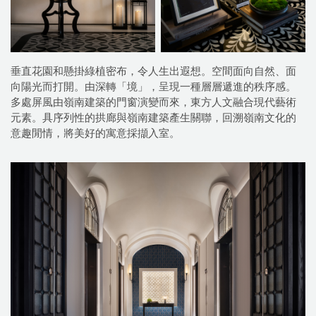
垂直花園和懸掛綠植密布，令人生出遐想。空間面向自然、面
向陽光而打開。由深轉「境」，呈現一種層層遞進的秩序感。
多處屏風由嶺南建築的門窗演變而來，東方人文融合現代藝術
元素。具序列性的拱廊與嶺南建築產生關聯，回溯嶺南文化的
意趣閒情，將美好的寓意採擷入室。