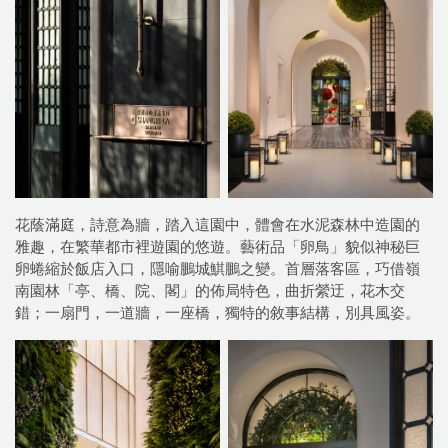
花蔭滿庭，詩意為牆，踏入這園中，體會在水泥森林中造園的
雅趣，在繁華都市裡遊園的悠遊。藝術品「卵鳥」貌似神秘巨
卵蜷縮於飯店入口，隱喻鵬城鯕鵬之變。首層落客區，巧借嶺
南園林「亭、橋、院、閣」的佈局特色，曲折縈迂，花木交
錯；一扇門，一道牆，一座橋，獨特的敘事結構，別具風姿。