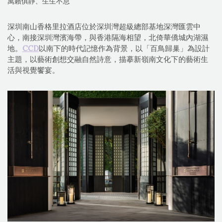
萬籟俱靜、生生不息
深圳南山香格里拉酒店位於深圳灣超級總部基地深灣匯雲中
心，南接深圳灣濱海帶，與香港隔海相望，北倚華僑城內湖濕
地。
CCD
以南下的時代記憶作為背景，以「百鳥歸巢」為設計
主題，以藝術創想交融自然詩意，描摹新嶺南文化下的藝術生
活與視覺饗宴。