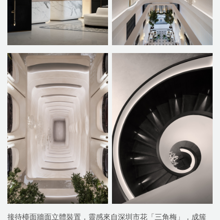
接待檯面牆面立體裝置，靈感來自深圳市花「三角梅」，成簇