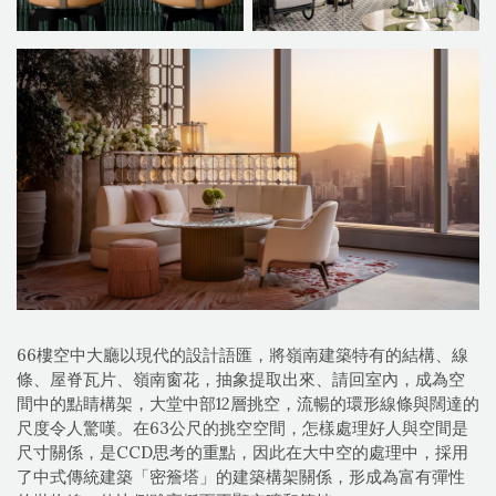
66樓空中大廳以現代的設計語匯，將嶺南建築特有的結構、線
條、屋脊瓦片、嶺南窗花，抽象提取出來、請回室內，成為空
間中的點睛構架，大堂中部12層挑空，流暢的環形線條與闊達的
尺度令人驚嘆。在63公尺的挑空空間，怎樣處理好人與空間是
尺寸關係，是CCD思考的重點，因此在大中空的處理中，採用
了中式傳統建築「密簷塔」的建築構架關係，形成為富有彈性