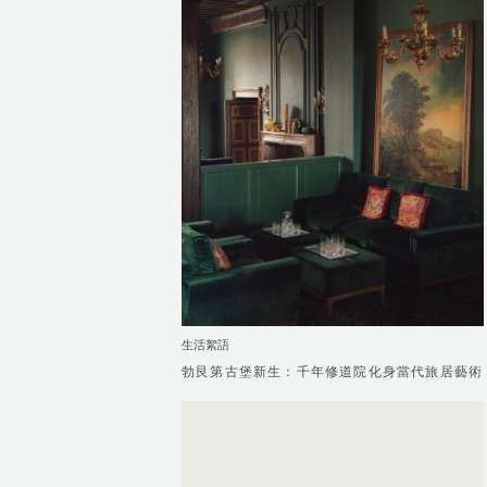
生活絮語
勃艮第古堡新生：千年修道院化身當代旅居藝術
勃艮第古堡新生：千年修道院化身當代旅居藝術