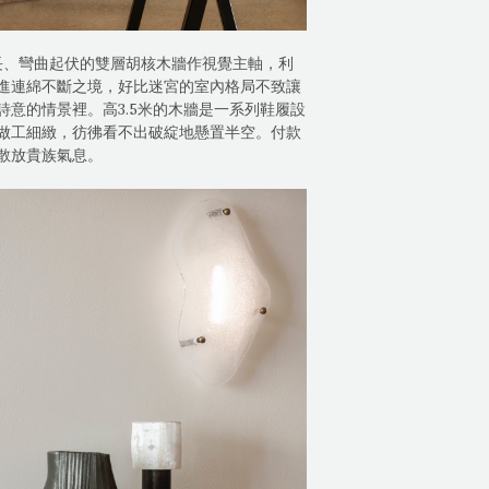
米長、彎曲起伏的雙層胡核木牆作視覺主軸，利
進連綿不斷之境，好比迷宮的室內格局不致讓
意的情景裡。高3.5米的木牆是一系列鞋履設
做工細緻，彷彿看不出破綻地懸置半空。付款
散放貴族氣息。