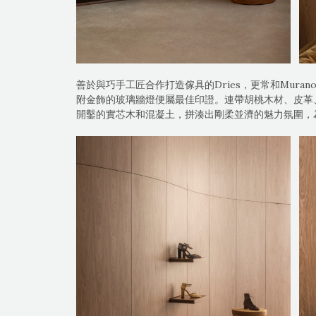
善於與巧手工匠合作打造傢具的Dries，更常和Mur
附金飾的玻璃牆燈便屬最佳印證。連帶胡桃木材、皮革
開鑿的實芯木和混凝土，拼湊出剛柔並濟的魅力氛圍，