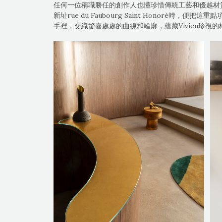
任何一位稱職勝任的創作人也懂珍惜傳統工藝和優越材質的可
新址rue du Faubourg Saint Honoré時，便
手裡，交織驚喜處處的曲線和輪廓，蘊藏Vivien珍視