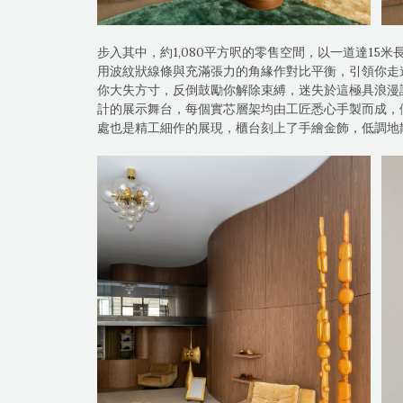
步入其中，約1,080平方呎的零售空間，以一道達15
用波紋狀線條與充滿張力的角緣作對比平衡，引領你走
你大失方寸，反倒鼓勵你解除束縛，迷失於這極具浪漫詩
計的展示舞台，每個實芯層架均由工匠悉心手製而成，
處也是精工細作的展現，櫃台刻上了手繪金飾，低調地