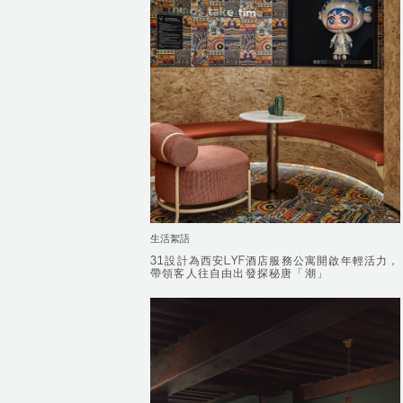
生活絮語
31設計為西安LYF酒店服務公寓開啟年輕活力，
31設計為西安LYF酒店服務公寓開啟年輕活力，
帶領客人往自由出發探秘唐「潮」
帶領客人往自由出發探秘唐「潮」