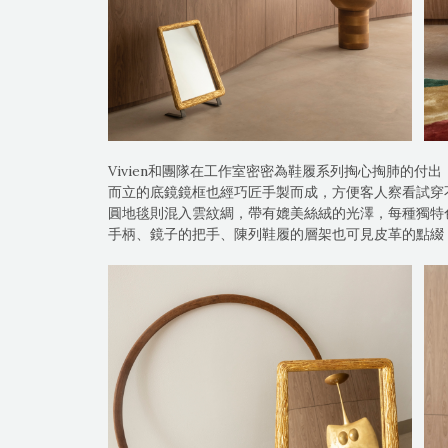
Vivien和團隊在工作室密密為鞋履系列掏心掏肺的付
而立的底鏡鏡框也經巧匠手製而成，方便客人察看試穿
圓地毯則混入雲紋綢，帶有媲美絲絨的光澤，每種獨特色調
手柄、鏡子的把手、陳列鞋履的層架也可見皮革的點綴