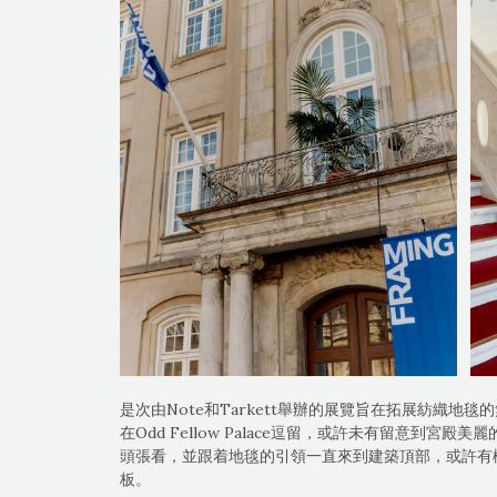
是次由Note和Tarkett舉辦的展覽旨在拓展紡織地
在Odd Fellow Palace逗留，或許未有留意到
頭張看，並跟着地毯的引領一直來到建築頂部，或許有
板。