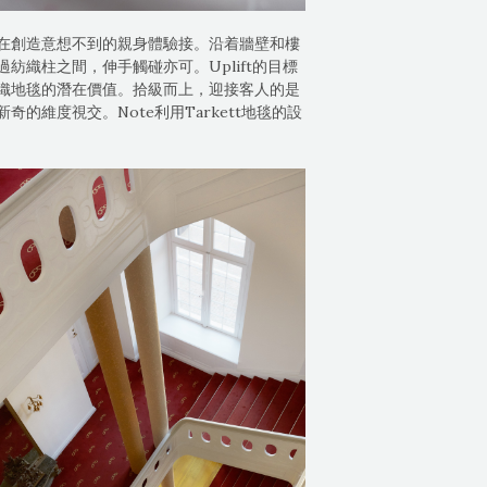
在創造意想不到的親身體驗接。沿着牆壁和樓
織柱之間，伸手觸碰亦可。Uplift的目標
織地毯的潛在價值。拾級而上，迎接客人的是
的維度視交。Note利用Tarkett地毯的設