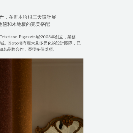
lift，在哥本哈根三天設計展
方塊地毯和木地板的完美搭配
和Cristiano Pigazzini於2008年創立，業務
域。Note擁有龐大且多元化的設計團隊，已
知名品牌合作，榮獲多個獎項。